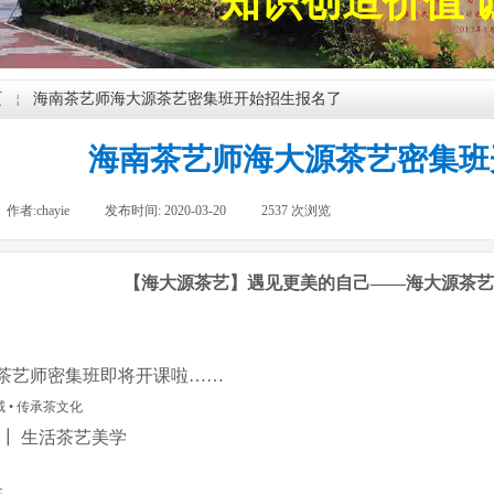
知识创造价值 
页
海南茶艺师海大源茶艺密集班开始招生报名了
￤
海南茶艺师海大源茶艺密集班
作者:
chayie
|
发布时间:
2020-03-20
|
2537
次浏览
|
【海大源茶艺】遇见更美的自己——海大源茶艺
茶艺师密集班即将开课啦……
威 • 传承茶文化
 ┃ 生活茶艺美学
：