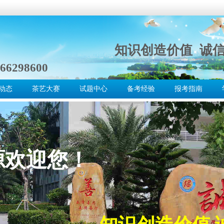
知识创造价值 诚
66298600
动态
茶艺大赛
试题中心
备考经验
报考指南
源欢迎您！