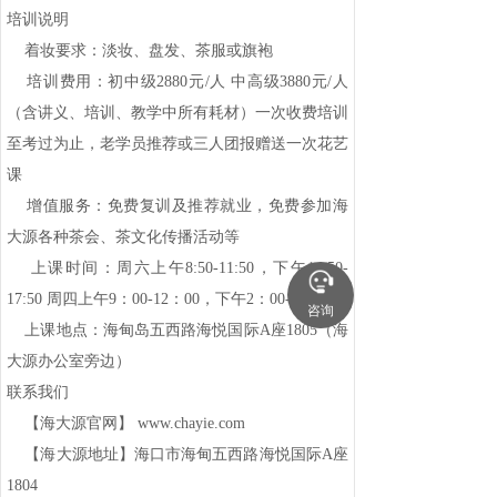
培训说明
着妆要求：淡妆、盘发、茶服或旗袍
培训费用：初中级2880元/人 中高级3880元/人
（含讲义、培训、教学中所有耗材）一次收费培训
至考过为止，老学员推荐或三人团报赠送一次花艺
课
增值服务：免费复训及推荐就业，免费参加海
大源各种茶会、茶文化传播活动等
上课时间：周六上午8:50-11:50，下午14:50-
17:50 周四上午9：00-12：00，下午2：00-4：30
咨询
上课地点：海甸岛五西路海悦国际A座1805（海
大源办公室旁边）
联系我们
【海大源官网】 www.chayie.com
【海大源地址】海口市海甸五西路海悦国际A座
1804