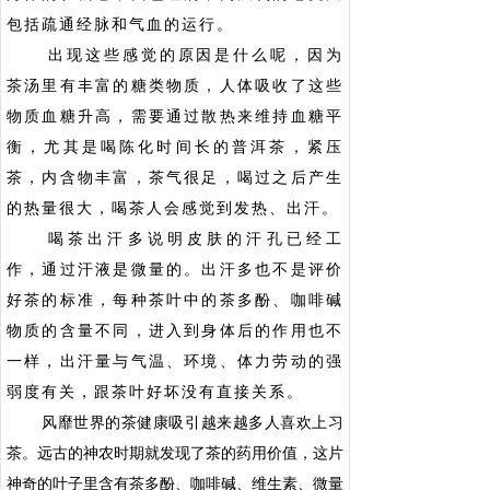
包括疏通经脉和气血的运行。
出现这些感觉的原因是什么呢，因为
茶汤里有丰富的糖类物质，人体吸收了这些
物质血糖升高，需要通过散热来维持血糖平
衡，尤其是喝陈化时间长的普洱茶，紧压
茶，内含物丰富，茶气很足，喝过之后产生
的热量很大，喝茶人会感觉到发热、出汗。
喝茶出汗多说明皮肤的汗孔已经工
作，通过汗液是微量的。出汗多也不是评价
好茶的标准，每种茶叶中的茶多酚、咖啡碱
物质的含量不同，进入到身体后的作用也不
一样，出汗量与气温、环境、体力劳动的强
弱度有关，跟茶叶好坏没有直接关系。
风靡世界的茶健康吸引越来越多人喜欢上习
茶。远古的神农时期就发现了茶的药用价值，这片
神奇的叶子里含有茶多酚、咖啡碱、维生素、微量