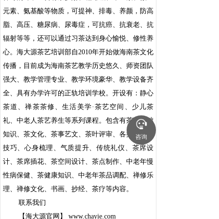
元素、氨基酸等物质，可提神、排毒、养颜，防高
脂、高压、糖尿病、尿毒症，可抗癌、抗衰老、抗
辐射等等，还可以通过习茶达到身心愉悦、修性养
心。海大源茶艺培训部自2010年开始做海南茶文化
传播，目前成为海南茶艺教学历史悠久、师资团队
强大、教学管理专业、教学环境豪华、教学设备齐
全、具有办学许可的正轨培训学校。开设有：静心
茶道、禅茶茶修、生活美学·茶艺空间、少儿茶
礼、中老人茶艺养生等系列课程。包含有茶叶基础
知识、茶文化、茶事艺文、茶叶评审、各类茶冲泡
咨询
技巧、心身梳理、气质提升、传统礼仪、茶席设
计、茶席插花、茶空间设计、茶点制作、中老年慢
性病保健、茶健康知识、中老年茶品调配、禅修乐
理、禅修文化、书画、抄经、茶疗等内容。
联系我们
【海大源官网】 www.chayie.com