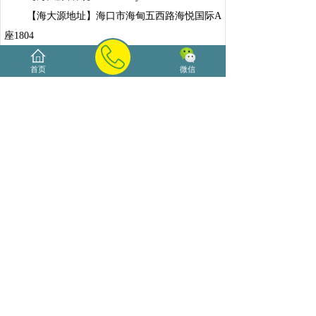
【海大源地址】海口市海甸五西路海悦国际A
座1804
【海大源热线】0890-66185800 13016293330
首页
微信
【海大源微信】17700980580
（版权提醒：本网站部分文章和图片源于网
络，这些素材贵在分享，以个人学习、欣赏为目
的，如有侵权，请联系我们删除。）
琼海茶艺师培训红茶和......
上一篇：
于老师
下一篇：