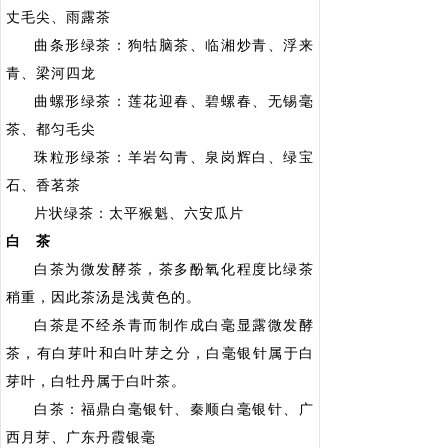
丈毛尖、雨露茶
曲条形绿茶：狗牯脑茶、临湘炒青、浮来
青、梁河四龙
曲螺形绿茶：莲花迎春、碧螺春、无锡毫
茶、都匀毛尖
珠粒形绿茶：羊岩勾青、泉岗辉白、绿宝
石、香茗茶
片状绿茶：太平猴魁、六安瓜片
白 茶
白茶为微发酵茶，茶多酚氧化程度比绿茶
稍重，因此茶汤是浅黄色的。
白茶是不经杀青而制作成白毫显露微发酵
茶，有白芽叶和白叶芽之分，白毫银针属于白
芽叶，白牡丹属于白叶茶。
白茶：福鼎白毫银针、秦顺白毫银针、广
西月芽、广东丹霞银毫