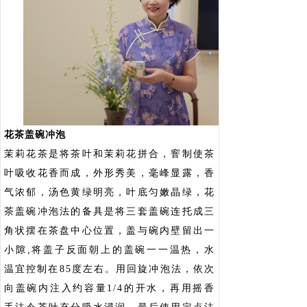
花茶盖碗冲泡
茉莉花茶是将茶叶和茉莉花拼合，窨制使茶
叶吸收花香而成，外形秀美，毫峰显露，香
气浓郁，汤色黄绿明亮，叶底匀嫩晶绿，花
茶盖碗冲泡法的备具是将三套盖碗连托成三
角状摆在茶盘中心位置，盖与碗内壁留出一
小隙,将盖子反面朝上的盖碗一一温热，水
温宜控制在85度左右。用回旋冲泡法，依次
向盖碗内注入约容量1/4的开水，再用摇香