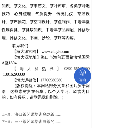
知识、茶文化、茶事艺文、茶叶评审、各类茶冲泡
技巧、心身梳理、气质提升、传统礼仪、茶席设
计、茶席插花、茶空间设计、茶点制作、中老年慢
性病保健、茶健康知识、中老年茶品调配、禅修乐
理、禅修文化、书画、抄经、茶疗等内容。
联系我们
【海大源官网】 www.chayie.com
【海大源地址】海口市海甸五西路海悦国际
A座1804
【海大源热线】0890-66185800
13016293330
【海大源微信】17700980580
咨询
（版权提醒：本网站部分文章和图片源于网
络，这些素材贵在分享，以个人学习、欣赏为目
的，如有侵权，请联系我们删除。）
海口茶艺师培训乌龙茶......
上一篇：
三亚茶艺师培训白茶的......
下一篇：