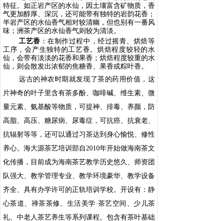
特征。如正岩产区的水仙，因土壤富含矿物质，香
气更加醇厚、深沉，还可能带有独特的岩韵花香；
半岩产区的水仙香气相对较清幽，但也别有一番风
味；洲茶产区的水仙香气则较为清淡。
工艺香
：在制作过程中，经过摇青、烘焙等
工序，会产生独特的工艺香。烘焙程度较轻的水
仙，会带有淡淡的花香和果香；烘焙程度较重的水
仙，则会散发出浓郁的焦糖香、果香或粽叶香。
远古的神农时期就发现了茶的药用价值，这
片神奇的叶子里含有茶多酚、咖啡碱、维生素、微
量元素、氨基酸等物质，可提神、排毒、养颜，防
高脂、高压、糖尿病、尿毒症，可抗癌、抗衰老、
抗辐射等等，还可以通过习茶达到身心愉悦、修性
养心。海大源茶艺培训部自2010年开始做海南茶文
化传播，目前成为海南茶艺教学历史悠久、师资团
队强大、教学管理专业、教学环境豪华、教学设备
齐全、具有办学许可的正轨培训学校。开设有：静
心茶道、禅茶茶修、生活美学·茶艺空间、少儿茶
礼、中老人茶艺养生等系列课程。包含有茶叶基础