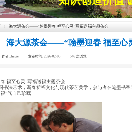
知识创造价值 
页
海大源茶会——“翰墨迎春 福至心灵”写福送福主题茶会
￤
海大源茶会——“翰墨迎春 福至心
作者:
chayie
|
发布时间:
2026-02-06
|
546
次浏览
|
迎春 福至心灵”写福送福主题茶会
国书法艺术，新春祈福文化与现代茶艺美学，参与者在笔墨书香
“福”气自己珍藏