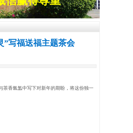
诚信赢得尊重
灵”写福送福主题茶会
与茶香氤氲中写下对新年的期盼，将这份独一