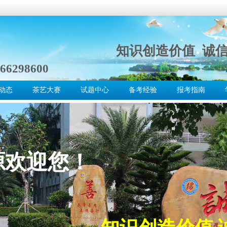
知识创造价值 诚
66298600
动态
茶艺大赛
试题中心
备考经验
报考指南
源欢迎您！